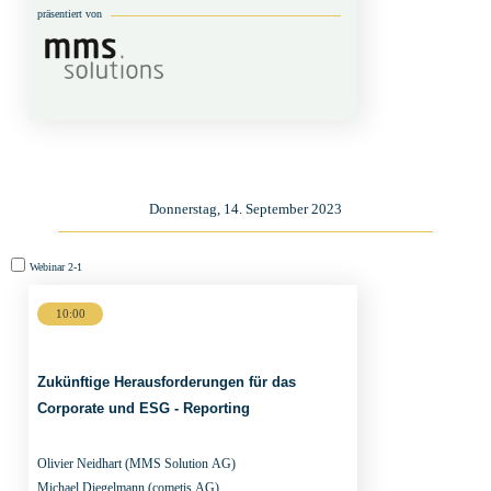
präsentiert von
Donnerstag, 14. September 2023
Webinar
Webinar
2-1
6-
10:00
1
Zukünftige Herausforderungen für das
Corporate und ESG - Reporting
Olivier Neidhart
(MMS Solution AG)
Michael Diegelmann
(cometis AG)