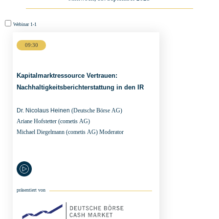
Webinar
Webinar
1-1
5-
09:30
1
Kapitalmarktressource Vertrauen:
Nachhaltigkeitsberichterstattung in den IR
Dr. Nicolaus Heinen
(Deutsche Börse AG)
Ariane Hofstetter
(cometis AG)
Michael Diegelmann
(cometis AG) Moderator
präsentiert von