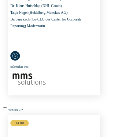
Dr. Klaus Hufschlag
(DHL Group)
Tanja Nagel
(Heidelberg Materials AG)
Barbara Zäch
(Co-CEO des Center for Corporate
Reporting) Moderatorin
präsentiert von
Webinar
Webinar
2-2
6-
14:00
2