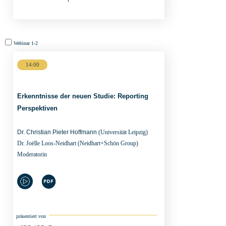
Webinar
Webinar
1-2
5-
14:00
2
Erkenntnisse der neuen Studie: Reporting
Perspektiven
Dr. Christian Pieter Hoffmann
(Universität Leipzig)
Dr. Joëlle Loos-Neidhart
(Neidhart+Schön Group)
Moderatorin
präsentiert von