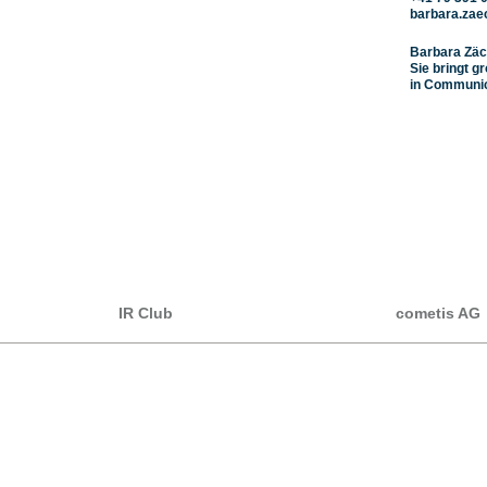
barbara.zae
Barbara Zäch
Sie bringt g
in Communic
IR Club
cometis AG