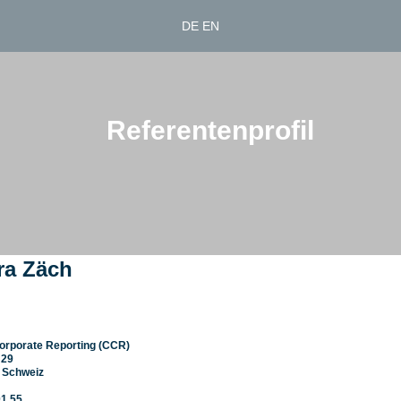
DE
EN
Referentenprofil
ra Zäch
Corporate Reporting (CCR)
 29
, Schweiz
01 55